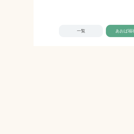
一覧
あおば福