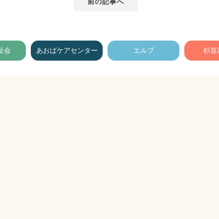
前の記事へ
祉会
あおばケアセンター
エルブ
杉並