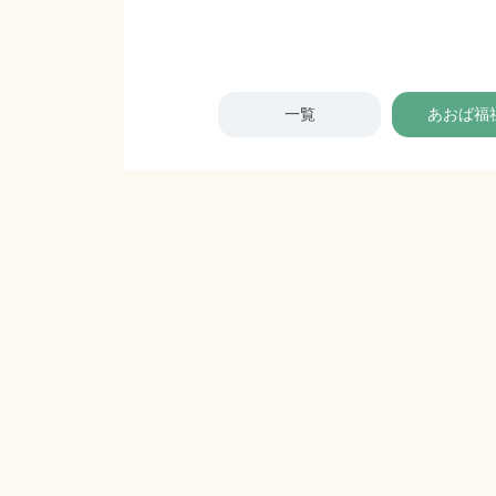
一覧
あおば福