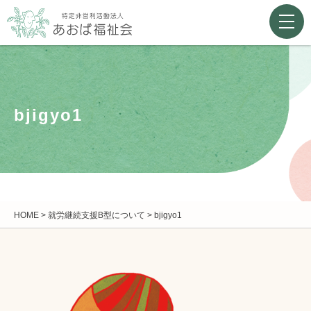
bjigyo1
HOME
>
就労継続支援B型について
>
bjigyo1