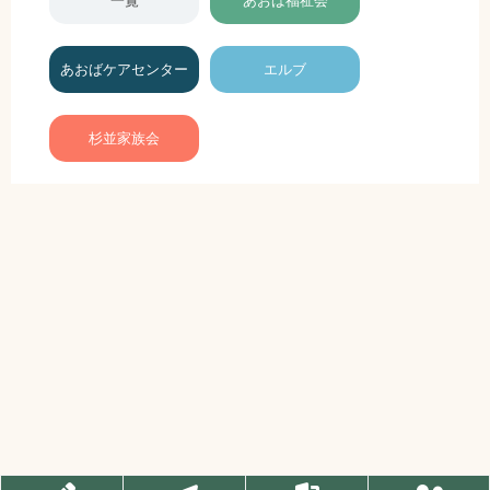
一覧
あおば福祉会
あおばケアセンター
エルブ
杉並家族会