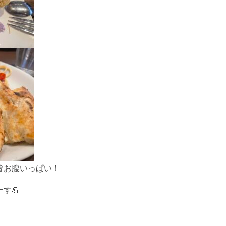
皆お腹いっぱい！
す💪