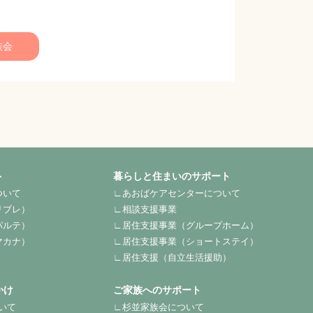
族会
ト
暮らしと住まいのサポート
ついて
∟あおばケアセンターについて
リブレ）
∟相談支援事業
パルテ）
∟居住支援事業（グループホーム）
マカナ）
∟居住支援事業（ショートステイ）
∟居住支援（自立生活援助）
かけ
ご家族へのサポート
いて
∟杉並家族会について